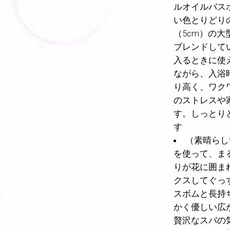
ルオイルバス
い色とりどり
（5cm）の
ブレンドして
入るときに使
ながら、入浴
り高く、ワク
のストレスや
す。しっとり
す
（素晴らし
を使って、ま
りが花に囲ま
クスしてぐっ
スボムと長持
かく優しい広
贅沢なスパの