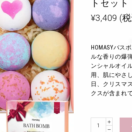
トセット
¥
3,409
(税
HOMASYバ
ルな香りの爆
ンシャルオイ
用、肌にやさ
日、クリスマ
クスが含まれ
Quantity