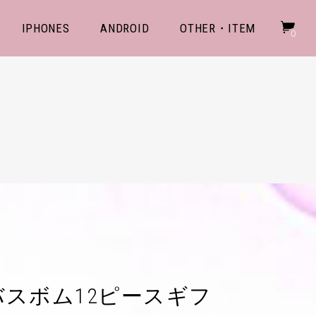
IPHONES
ANDROID
OTHER・ITEM
0
Yバスボム12ピースギフ