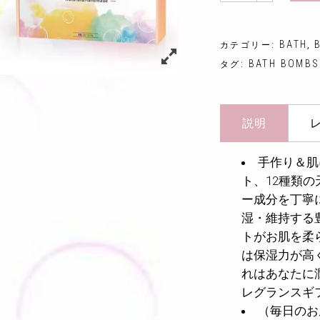
BATH
カテゴリー:
,
BATH BOMBS
タグ:
説明
レ
手作り＆肌
ト、12種類
ー成分を丁寧
湿・維持する
トがお肌を柔
は保湿力が高
れはあなたに
レグランスギ
（毎日のお