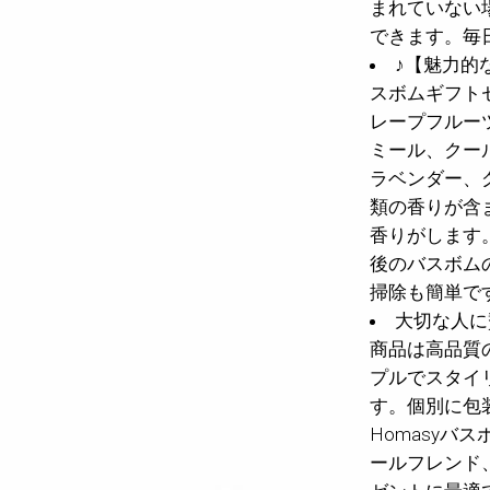
まれていない
できます。毎
♪【魅力的
スボムギフト
レープフルー
ミール、クー
ラベンダー、
類の香りが含
香りがします
後のバスボム
掃除も簡単で
大切な人に
商品は高品質
プルでスタイ
す。個別に包
Homasyバ
ールフレンド