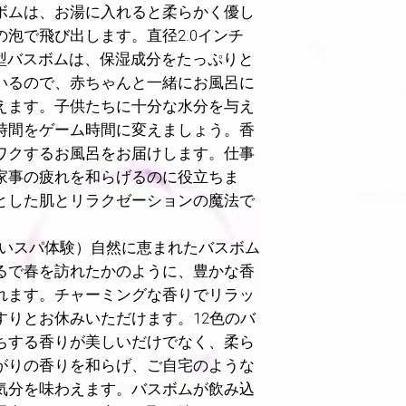
ボムは、お湯に入れると柔らかく優し
の泡で飛び出します。直径2.0インチ
大型バスボムは、保湿成分をたっぷりと
いるので、赤ちゃんと一緒にお風呂に
えます。子供たちに十分な水分を与え
時間をゲーム時間に変えましょう。香
ワクするお風呂をお届けします。仕事
家事の疲れを和らげるのに役立ちま
とした肌とリラクゼーションの魔法で
いスパ体験）自然に恵まれたバスボム
るで春を訪れたかのように、豊かな香
れます。チャーミングな香りでリラッ
すりとお休みいただけます。12色のバ
ちする香りが美しいだけでなく、柔ら
がりの香りを和らげ、ご自宅のような
気分を味わえます。バスボムが飲み込