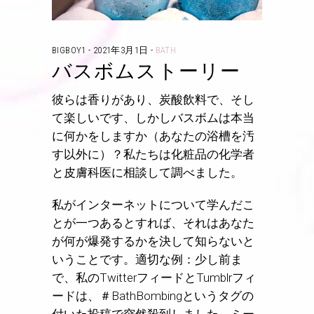
BIGBOY1
2021年3月1日
BATH
バスボムストーリー
彼らは香りがあり、炭酸飲料で、そし
て楽しいです、しかしバスボムは本当
に何かをしますか（あなたの浴槽を汚
す以外に）？私たちは化粧品の化学者
と皮膚科医に相談して調べました。
私がインターネットについて学んだこ
とが一つあるとすれば、それはあなた
が何が爆発するかを決して知らないと
いうことです。適切な例：少し前ま
で、私のTwitterフィードとTumblrフィ
ードは、＃BathBombingというタグの
付いた投稿で突然殺到しました。ミー