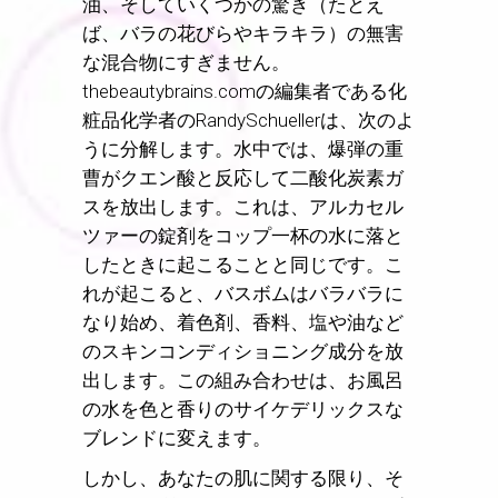
油、そしていくつかの驚き（たとえ
ば、バラの花びらやキラキラ）の無害
な混合物にすぎません。
thebeautybrains.comの編集者である化
粧品化学者のRandySchuellerは、次のよ
うに分解します。水中では、爆弾の重
曹がクエン酸と反応して二酸化炭素ガ
スを放出します。これは、アルカセル
ツァーの錠剤をコップ一杯の水に落と
したときに起こることと同じです。こ
れが起こると、バスボムはバラバラに
なり始め、着色剤、香料、塩や油など
のスキンコンディショニング成分を放
出します。この組み合わせは、お風呂
の水を色と香りのサイケデリックスな
ブレンドに変えます。
しかし、あなたの肌に関する限り、そ