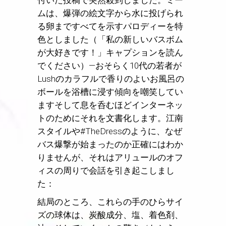
ムは、爆弾の絵文字から水に投げられ
る卵まですべてを示すパロディーを特
色としました（「私の新しいバスボム
が大好きです！」キャプションを読ん
でください）—おそらく10代の若者が
Lushのカラフルで香りのよいお風呂の
ボールを浴槽に浸す傾向を嘲笑してい
ますそして息を呑むほどインターネッ
トのためにそれを文書化します。江南
スタイルや#TheDressのように、なぜ
バス爆撃が始まったのか正確にはわか
りませんが、それはアリュールのオフ
ィスの周りで会話を引き起こしまし
た：
結局のところ、これらの手のひらサイ
ズの球体は、炭酸成分、塩、着色剤、