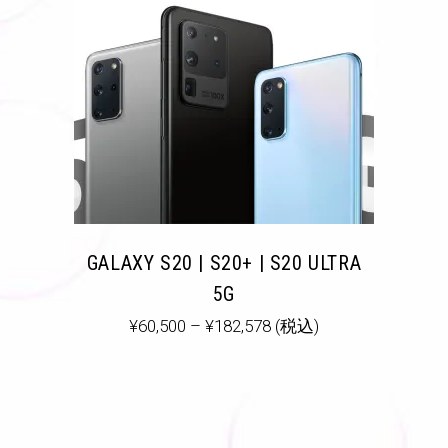
GALAXY S20 | S20+ | S20 ULTRA
5G
¥
60,500
–
¥
182,578
(税込)