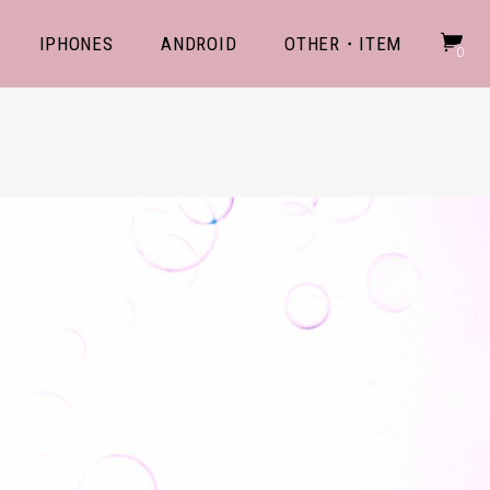
IPHONES
ANDROID
OTHER・ITEM
0